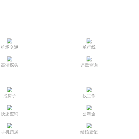
机场交通
单行线
高清探头
违章查询
找房子
找工作
快递查询
公积金
手机归属
结婚登记