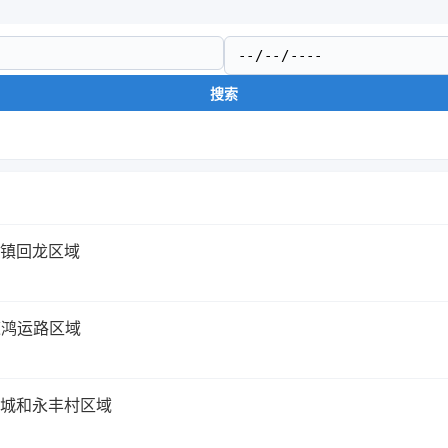
搜索
埠镇回龙区域
道鸿运路区域
金属城和永丰村区域