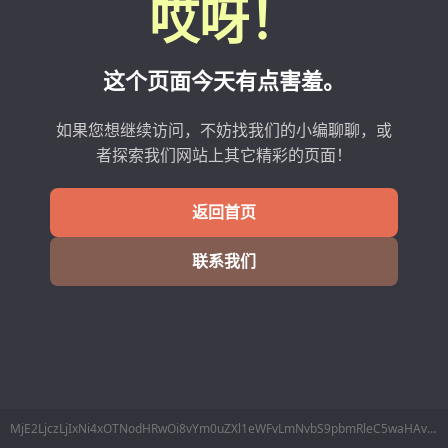
哎呀！
这个页面今天有点害羞。
如果您想继续访问，不妨找我们的小编聊聊，或
者探索我们网站上其它精彩的页面！
返回首页
联系我们
MjE2LjczLjIxNi4xOTNodHRwOi8vYm0uZXl1eWFvLmNvbS9pbmRleC5waHAvTW9iaWxlL3NpbmdsaW5l