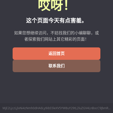
哎呀！
这个页面今天有点害羞。
如果您想继续访问，不妨找我们的小编聊聊，或
者探索我们网站上其它精彩的页面！
返回首页
联系我们
MjE2LjczLjIxNi4zNmh0dHA6Ly9ibS5leXV5YW8uY29tL2luZGV4LnBocC9JbmRleC90aWFucmFucWk