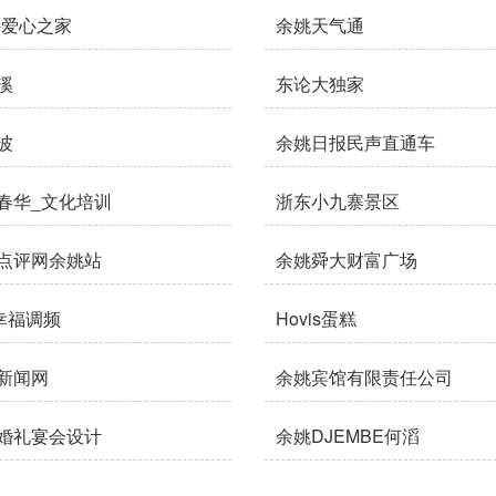
-爱心之家
余姚天气通
溪
东论大独家
波
余姚日报民声直通车
春华_文化培训
浙东小九寨景区
点评网余姚站
余姚舜大财富广场
6幸福调频
Hovis蛋糕
新闻网
余姚宾馆有限责任公司
婚礼宴会设计
余姚DJEMBE何滔