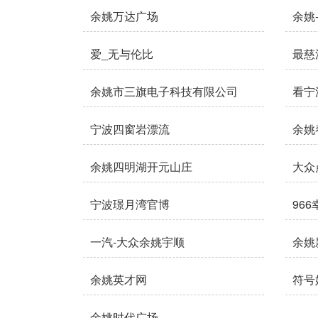
余姚万达广场
余姚
爱_无与伦比
最慈
余姚市三旗电子科技有限公司
看宁
宁波四窗岩漂流
余姚
余姚四明湖开元山庄
大众
宁波璟月湾官博
96
一汽-大众余姚宇顺
余姚
余姚英才网
符号
余姚时代广场