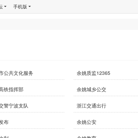
坛
手机版
市公共文化服务
余姚质监12365
高铁指挥部
余姚城乡公交
交警宁波支队
浙江交通出行
发布
余姚公安