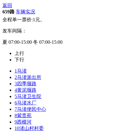
返回
659路
车辆实况
全程单一票价:1元。
发车间隔：
夏 07:00-15:00 冬 07:00-15:00
上行
下行
1
马渚
2
马渚派出所
3
四季堰路
4
黄泥堰路
5
马渚卫生院
6
马渚水厂
7
马渚便民中心
8
紫贵苑
9
西横河
10
渚山村村委