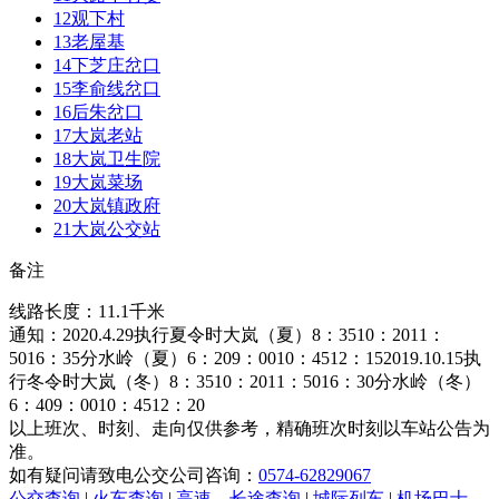
12
观下村
13
老屋基
14
下芝庄岔口
15
李俞线岔口
16
后朱岔口
17
大岚老站
18
大岚卫生院
19
大岚菜场
20
大岚镇政府
21
大岚公交站
备注
线路长度：11.1千米
通知：2020.4.29执行夏令时大岚（夏）8：3510：2011：
5016：35分水岭（夏）6：209：0010：4512：152019.10.15执
行冬令时大岚（冬）8：3510：2011：5016：30分水岭（冬）
6：409：0010：4512：20
以上班次、时刻、走向仅供参考，精确班次时刻以车站公告为
准。
如有疑问请致电公交公司咨询：
0574-62829067
公交查询
|
火车查询
|
高速、长途查询
|
城际列车
|
机场巴士