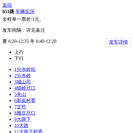
返回
651路
车辆实况
全程单一票价:1元。
发车间隔：详见备注
夏 6:20-12:35 冬 6:40-12:20
发车详情
上行
下行
1
分水岭站
2
分水岭
3
城山司
4
细岭岔口
5
夹山
6
新岚村委
7
甘竹
8
雅庄岔口
9
大路下
10
大路
11
大路下村委