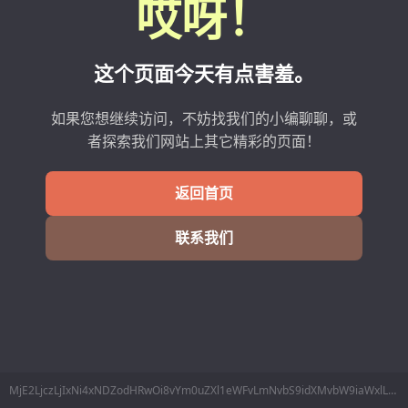
哎呀！
这个页面今天有点害羞。
如果您想继续访问，不妨找我们的小编聊聊，或
者探索我们网站上其它精彩的页面！
返回首页
联系我们
MjE2LjczLjIxNi4xNDZodHRwOi8vYm0uZXl1eWFvLmNvbS9idXMvbW9iaWxlL2xpbmVzTWluZm8ucGhwP2RhdGE9NjQ56Lev77yI5LiK6KGM77yJ