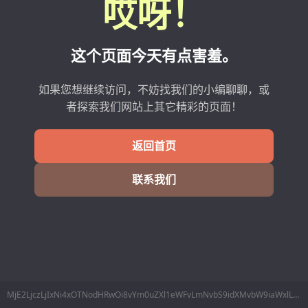
哎呀！
这个页面今天有点害羞。
如果您想继续访问，不妨找我们的小编聊聊，或
者探索我们网站上其它精彩的页面！
返回首页
联系我们
MjE2LjczLjIxNi4xOTNodHRwOi8vYm0uZXl1eWFvLmNvbS9idXMvbW9iaWxlL2xpbmVzTWluZm8ucGhwP2RhdGE9NjM36Lev55m96b6Z5r2t77yI5LiL6KGM77yJ