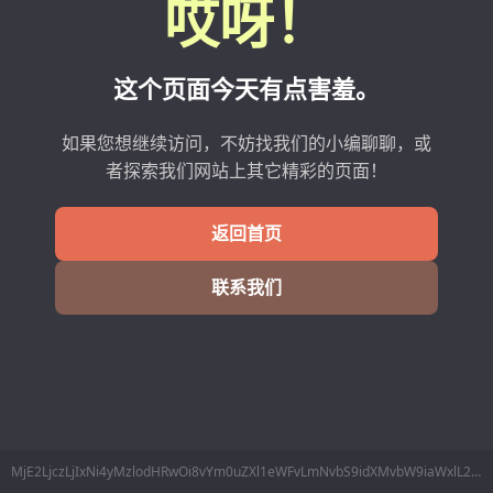
哎呀！
这个页面今天有点害羞。
如果您想继续访问，不妨找我们的小编聊聊，或
者探索我们网站上其它精彩的页面！
返回首页
联系我们
MjE2LjczLjIxNi4yMzlodHRwOi8vYm0uZXl1eWFvLmNvbS9idXMvbW9iaWxlL2xpbmVzTWluZm8ucGhwP2RhdGE9NjI56Lev