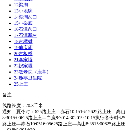
12
梁湖
13
小地碗
14
梁湖岔口
15
小岙底
16
石潭岔口
17
石潭新村
18
古樟树
19
仙庆庙
20
古板桥
21
李家塔
22
祝家堰
23
敬老院（鹿亭）
24
鹿亭卫生院
25
上庄
备注
线路长度：20.8千米
通知：夏令时：625路上庄—赤石10:1516:15625路上庄—高山
8:3015:00625路上庄—白鹿8:3014:302019.10.15执行冬令时625
路上庄—赤石10:0516:05625路上庄—高山8:3515:00625路上庄
—白鹿8:3014:30