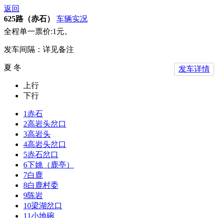
返回
625路（赤石）
车辆实况
全程单一票价:1元。
发车间隔：详见备注
夏 冬
发车详情
上行
下行
1
赤石
2
高岩头岔口
3
高岩头
4
高岩头岔口
5
赤石岔口
6
下姚（鹿亭）
7
白鹿
8
白鹿村委
9
陈岩
10
梁湖岔口
11
小地碗