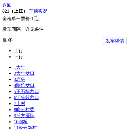
返回
621（上庄）
车辆实况
全程单一票价:1元。
发车间隔：详见备注
夏 冬
发车详情
上行
下行
1
大年
2
大年岔口
3
岩头
4
路坑岔口
5
王石坑岔口
6
汇头岭岔口
7
上村
8
晓云村委
9
后方医院
10
洞桥
11
晓云新村