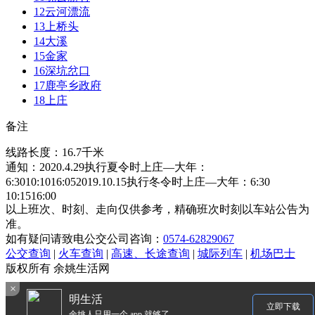
12
云河漂流
13
上桥头
14
大溪
15
金家
16
深坑岔口
17
鹿亭乡政府
18
上庄
备注
线路长度：16.7千米
通知：2020.4.29执行夏令时上庄—大年：
6:3010:1016:052019.10.15执行冬令时上庄—大年：6:30
10:1516:00
以上班次、时刻、走向仅供参考，精确班次时刻以车站公告为
准。
如有疑问请致电公交公司咨询：
0574-62829067
公交查询
|
火车查询
|
高速、长途查询
|
城际列车
|
机场巴士
版权所有 余姚生活网
×
明生活
立即下载
余姚人只用一个 app 就够了