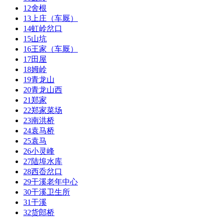
12
舍根
13
上庄（车厩）
14
虹岭岔口
15
山坑
16
王家（车厩）
17
田屋
18
姆岭
19
青龙山
20
青龙山西
21
郑家
22
郑家菜场
23
南洪桥
24
袁马桥
25
袁马
26
小灵峰
27
陆埠水库
28
西岙岔口
29
干溪老年中心
30
干溪卫生所
31
干溪
32
货郎桥