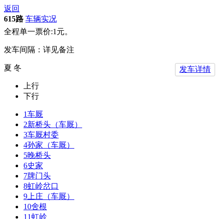
返回
615路
车辆实况
全程单一票价:1元。
发车间隔：详见备注
夏 冬
发车详情
上行
下行
1
车厩
2
新桥头（车厩）
3
车厩村委
4
孙家（车厩）
5
晚桥头
6
史家
7
牌门头
8
虹岭岔口
9
上庄（车厩）
10
舍根
11
虹岭