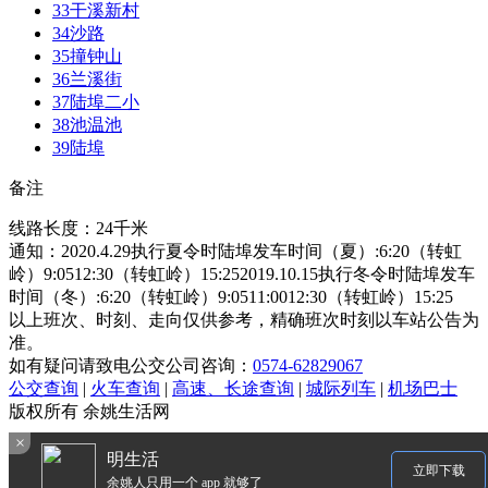
33
干溪新村
34
沙路
35
撞钟山
36
兰溪街
37
陆埠二小
38
池温池
39
陆埠
备注
线路长度：24千米
通知：2020.4.29执行夏令时陆埠发车时间（夏）:6:20（转虹
岭）9:0512:30（转虹岭）15:252019.10.15执行冬令时陆埠发车
时间（冬）:6:20（转虹岭）9:0511:0012:30（转虹岭）15:25
以上班次、时刻、走向仅供参考，精确班次时刻以车站公告为
准。
如有疑问请致电公交公司咨询：
0574-62829067
公交查询
|
火车查询
|
高速、长途查询
|
城际列车
|
机场巴士
版权所有 余姚生活网
×
明生活
立即下载
余姚人只用一个 app 就够了