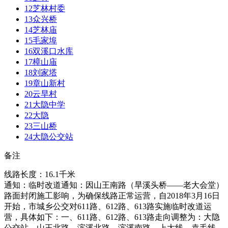
12
芝林村委
13
众兴桥
14
芝林庙
15
毛家埠
16
双溪口水库
17
樟山庙
18
刘家塔
19
章山新村
20
云旱村
21
大隐中学
22
大隐
23
三山桥
24
大隐公交站
备注
线路长度：16.1千米
通知：临时改道通知：因山王南路（旱溪头桥——老大会堂）
路面封闭施工影响，为确保线路正常运营，自2018年3月16日
开始，市城乡公交对611路、612路、613路实施临时改道运
营，具体如下：一、611路、612路、613路走向调整为：大隐
公交站—山王北路—滨溪北路—滨溪南路—上大线—袁毛线—