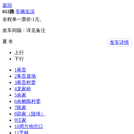
返回
612路
车辆实况
全程单一票价:1元。
发车间隔：详见备注
夏 冬
发车详情
上行
下行
1
蒋岙
2
蒋岙菜场
3
蒋岙村委
4
龙家岭
5
余家
6
余鲍陈村委
7
陈家
8
邵家（陆埠）
9
汪家
10
周方地岔口
11
芝林