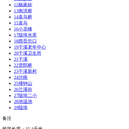
12
杨家岭
13
南洪桥
14
袁马桥
15
袁马
16
小灵峰
17
陆埠水库
18
西岙岔口
19
干溪老年中心
20
干溪卫生所
21
干溪
22
货郎桥
23
干溪新村
24
沙路
25
撞钟山
26
兰溪街
27
陆埠二小
28
池温池
29
陆埠
备注
线路长度：15.1千米