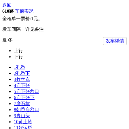
返回
610路
车辆实况
全程单一票价:1元。
发车间隔：详见备注
夏 冬
发车详情
上行
下行
1
孔岙
2
孔岙下
3
竹丝岚
4
庙下张
5
庙下张岔口
6
庙下张下
7
磨石坑
8
朝岙庙岔口
9
青山头
10
黄土岭
11
好运桥