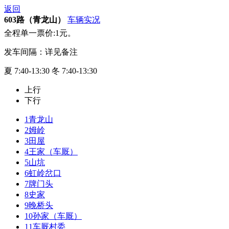
返回
603路（青龙山）
车辆实况
全程单一票价:1元。
发车间隔：详见备注
夏 7:40-13:30 冬 7:40-13:30
上行
下行
1
青龙山
2
姆岭
3
田屋
4
王家（车厩）
5
山坑
6
虹岭岔口
7
牌门头
8
史家
9
晚桥头
10
孙家（车厩）
11
车厩村委