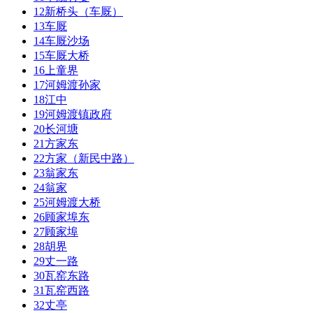
12
新桥头（车厩）
13
车厩
14
车厩沙场
15
车厩大桥
16
上童界
17
河姆渡孙家
18
江中
19
河姆渡镇政府
20
长河塘
21
方家东
22
方家（新民中路）
23
翁家东
24
翁家
25
河姆渡大桥
26
顾家埠东
27
顾家埠
28
胡界
29
丈一路
30
瓦窑东路
31
瓦窑西路
32
丈亭