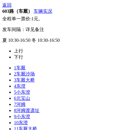
返回
603路（车厩）
车辆实况
全程单一票价:1元。
发车间隔：详见备注
夏 10:30-16:50 冬 10:30-16:50
上行
下行
1
车厩
2
车厩沙场
3
车厩大桥
4
东澄
5
小东澄
6
元宝山
7
河姆
8
河姆渡遗址
9
小东澄
10
东澄
11
车厩大桥