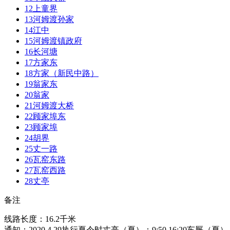
12
上童界
13
河姆渡孙家
14
江中
15
河姆渡镇政府
16
长河塘
17
方家东
18
方家（新民中路）
19
翁家东
20
翁家
21
河姆渡大桥
22
顾家埠东
23
顾家埠
24
胡界
25
丈一路
26
瓦窑东路
27
瓦窑西路
28
丈亭
备注
线路长度：16.2千米
通知：2020.4.29执行夏令时丈亭（夏）：9:50,16:20车厩（夏）：