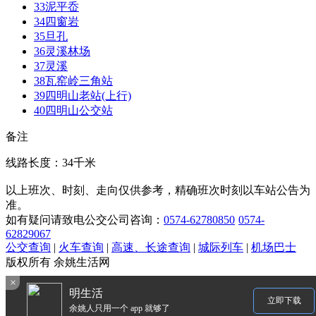
33
泥平岙
34
四窗岩
35
旦孔
36
灵溪林场
37
灵溪
38
瓦窑岭三角站
39
四明山老站(上行)
40
四明山公交站
备注
线路长度：34千米
以上班次、时刻、走向仅供参考，精确班次时刻以车站公告为
准。
如有疑问请致电公交公司咨询：
0574-62780850
0574-
62829067
公交查询
|
火车查询
|
高速、长途查询
|
城际列车
|
机场巴士
版权所有 余姚生活网
×
明生活
立即下载
余姚人只用一个 app 就够了