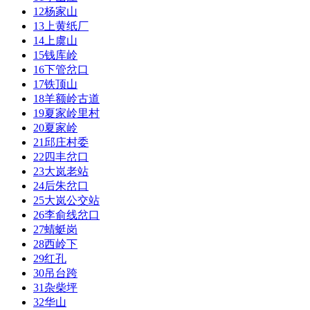
12
杨家山
13
上黄纸厂
14
上虞山
15
钱库岭
16
下管岔口
17
铁顶山
18
羊额岭古道
19
夏家岭里村
20
夏家岭
21
邱庄村委
22
四丰岔口
23
大岚老站
24
后朱岔口
25
大岚公交站
26
李俞线岔口
27
蜻蜓岗
28
西岭下
29
红孔
30
吊台跨
31
杂柴坪
32
华山