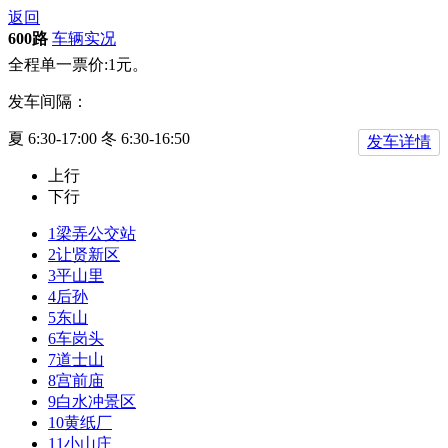
返回
600路
车辆实况
全程单一票价:1元。
发车间隔：
夏 6:30-17:00 冬 6:30-16:50
发车详情
上行
下行
1
梁弄公交站
2
让贤新区
3
平山里
4
后孙
5
东山
6
车岗头
7
道士山
8
宫前庙
9
白水冲景区
10
黄纸厂
11
小山庄