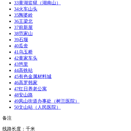
33
黄湖监狱（湖南山）
34
火车山头
35
陶婆岭
36
王梁北
37
前新屋
38
范家山
39
石堰
40
瓜舍
41
乌玉桥
42
黄家车头
43
笆里
44
高铁站
45
有色金属材料城
46
高罗韩家
47
红日养老公寓
48
安山路
49
凤山街道办事处（树兰医院）
50
文山站（人民医院）
备注
线路长度：千米