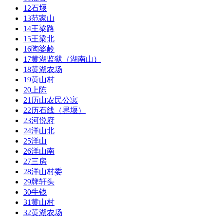
12
石堰
13
范家山
14
王梁路
15
王梁北
16
陶婆岭
17
黄湖监狱（湖南山）
18
黄湖农场
19
黄山村
20
上陈
21
历山农民公寓
22
历石线（界堰）
23
河悦府
24
洋山北
25
洋山
26
洋山南
27
三房
28
洋山村委
29
牌轩头
30
牛钱
31
黄山村
32
黄湖农场