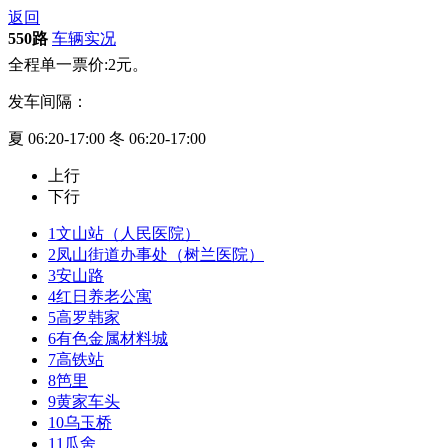
返回
550路
车辆实况
全程单一票价:2元。
发车间隔：
夏 06:20-17:00 冬 06:20-17:00
上行
下行
1
文山站（人民医院）
2
凤山街道办事处（树兰医院）
3
安山路
4
红日养老公寓
5
高罗韩家
6
有色金属材料城
7
高铁站
8
笆里
9
黄家车头
10
乌玉桥
11
瓜舍