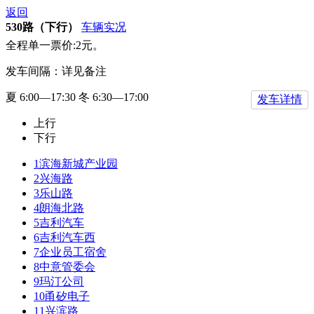
返回
530路（下行）
车辆实况
全程单一票价:2元。
发车间隔：详见备注
夏 6:00—17:30 冬 6:30—17:00
发车详情
上行
下行
1
滨海新城产业园
2
兴海路
3
乐山路
4
朗海北路
5
吉利汽车
6
吉利汽车西
7
企业员工宿舍
8
中意管委会
9
玛汀公司
10
甬矽电子
11
兴滨路