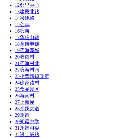
12
邻里中心
13
建民北路
14
兴姚路
15
创丰
16
滨海
17
华信电镀
18
圣诺电镀
19
滨海新城
20
双谭村
21
滨海村北
22
滨海村南
23
小曹娥镇政府
24
徐家路村
25
食品园区
26
海南村
27
上新屋
28
余姚大道
29
朗霞
30
朗霞中学
31
朗霞村委
32
进士第路