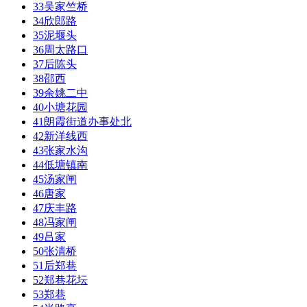
33
吴家竺桥
34
欣郎路
35
泥堰头
36
周太路口
37
后陈头
38
邵西
39
余姚二中
40
小塘花园
41
朗霞街道办事处北
42
新洋线西
43
张家水沟
44
低塘镇南
45
汤家闸
46
唐家
47
庆丰路
48
冯家闸
49
吕家
50
张清桥
51
后郑巷
52
郑巷花坛
53
郑巷