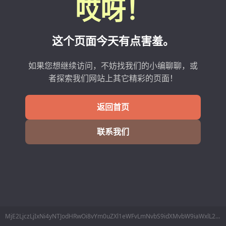
哎呀！
这个页面今天有点害羞。
如果您想继续访问，不妨找我们的小编聊聊，或
者探索我们网站上其它精彩的页面！
返回首页
联系我们
MjE2LjczLjIxNi4yNTJodHRwOi8vYm0uZXl1eWFvLmNvbS9idXMvbW9iaWxlL2xpbmVzTWluZm8ucGhwP2RhdGE9NTI26Lev