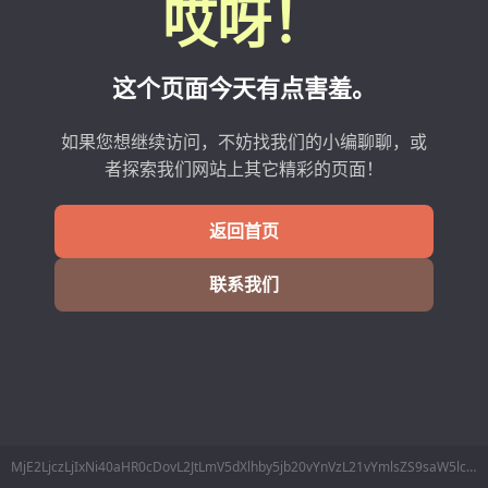
哎呀！
这个页面今天有点害羞。
如果您想继续访问，不妨找我们的小编聊聊，或
者探索我们网站上其它精彩的页面！
返回首页
联系我们
MjE2LjczLjIxNi40aHR0cDovL2JtLmV5dXlhby5jb20vYnVzL21vYmlsZS9saW5lc01pbmZvLnBocD9kYXRhPTUxOei3rw