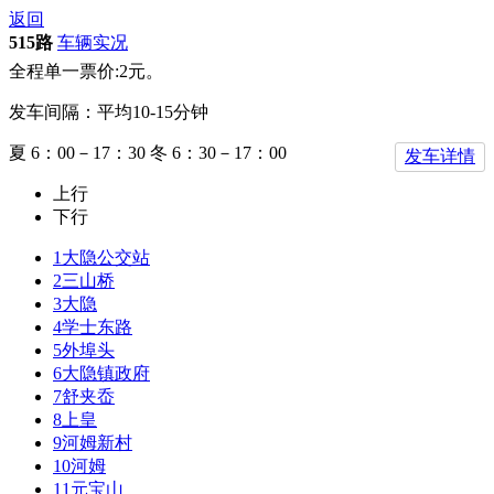
返回
515路
车辆实况
全程单一票价:2元。
发车间隔：平均10-15分钟
夏 6：00－17：30 冬 6：30－17：00
发车详情
上行
下行
1
大隐公交站
2
三山桥
3
大隐
4
学士东路
5
外埠头
6
大隐镇政府
7
舒夹岙
8
上皇
9
河姆新村
10
河姆
11
元宝山