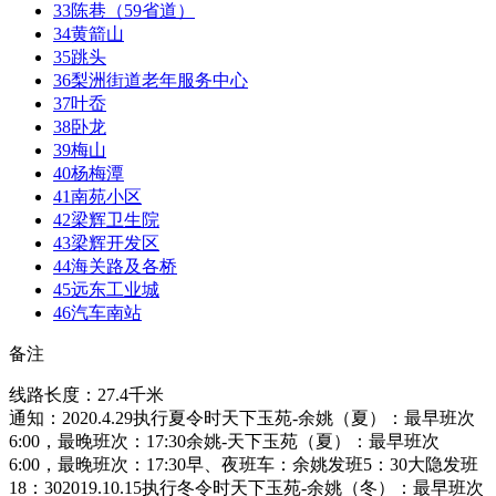
33
陈巷（59省道）
34
黄箭山
35
跳头
36
梨洲街道老年服务中心
37
叶岙
38
卧龙
39
梅山
40
杨梅潭
41
南苑小区
42
梁辉卫生院
43
梁辉开发区
44
海关路及各桥
45
远东工业城
46
汽车南站
备注
线路长度：27.4千米
通知：2020.4.29执行夏令时天下玉苑-余姚（夏）：最早班次
6:00，最晚班次：17:30余姚-天下玉苑（夏）：最早班次
6:00，最晚班次：17:30早、夜班车：余姚发班5：30大隐发班
18：302019.10.15执行冬令时天下玉苑-余姚（冬）：最早班次