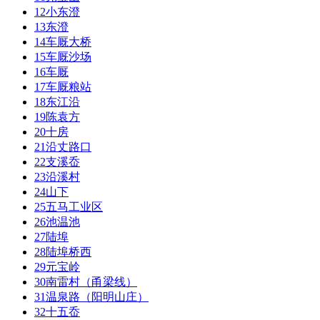
12
小东澄
13
东澄
14
车厩大桥
15
车厩沙场
16
车厩
17
车厩粮站
18
东江沿
19
陈袁方
20
十房
21
沿丈路口
22
支溪岙
23
沿溪村
24
山下
25
五马工业区
26
池温池
27
陆埠
28
陆埠桥西
29
元宝岭
30
南雷村（甬梁线）
31
温泉路（阳明山庄）
32
十五岙