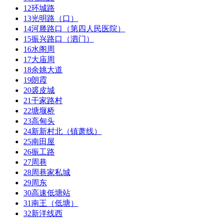
12
环城路
13
光明路（口）
14
河塍路口（第四人民医院）
15
振兴路口（泗门）
16
水阁周
17
大庙周
18
余姚大道
19
朗霞
20
裘皮城
21
干家路村
22
塘堰桥
23
高甸头
24
新新村北（镇萧线）
25
南田屋
26
振工路
27
周巷
28
周巷家私城
29
周东
30
高速低塘站
31
南王（低塘）
32
新洋线西