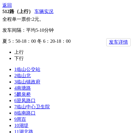
返回
512路（上行）
车辆实况
全程单一票价:2元。
发车间隔：平均5-10分钟
夏 5：50-18：00 冬 6：20-18：00
发车详情
上行
下行
1
临山公交站
2
临山北
3
临山镇政府
4
南塘路
5
麟泉桥
6
迎凤路口
7
临山中心卫生院
8
临南路口
9
周百
10
湖堤
11
湖北路