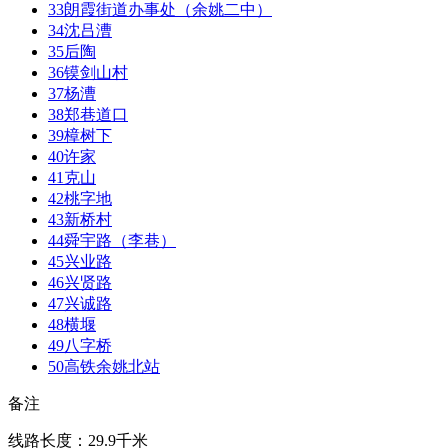
33
朗霞街道办事处（余姚二中）
34
沈吕漕
35
后陶
36
镆剑山村
37
杨漕
38
郑巷道口
39
樟树下
40
许家
41
克山
42
桃字地
43
新桥村
44
舜宇路（李巷）
45
兴业路
46
兴贤路
47
兴诚路
48
横堰
49
八字桥
50
高铁余姚北站
备注
线路长度：29.9千米