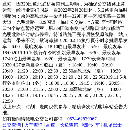
通知：因329国道北虹桥桥梁施工影响，为确保公交线路正常
运营，经行业部门同意，自2022年2月20日起，512路走向临时
调整为：余姚高铁北站—梁周线—329国道—环城东路—四海
大道—光明北路—329国道—临山公交站，“方家”至“河塍路
口”4个站点暂停运营，原329国道南侧“光明路口”站点移动至
光明北路临时站点停靠。待道路施工完毕后恢复原线路、站点
运营，带来不便，敬请谅解！2020.4.15执行夏令时余姚最早发
车：6:00，最晚发车：18:10临山最早发出：5:50，最晚发车：
18:002019.10.10执行冬令时余姚最早发车：6:30，最晚发车：
17:40临山最早发车：6:20，最晚发车：17:30夜班车时间
2020.4.27更新夏令时临山（夏）：18:40，19:40，20:10，
20:40，21:20，22:00，22:30，22:50高铁北站（夏）：18:30，
19:00，19:30，20:10，20:50，21:20，21:50，22:502019.11.5执
行冬令时临山（冬）：18:00，18:30，19:15，19:40，20:05，
20:30，21:00，21:35，22:00，22:30高铁北站（冬）：18:00，
18:25，18:50，19:15，19:45，20:25，20:50，21:20，22:10，
22:50
以上班次、时刻、走向仅供参考，精确班次时刻以车站公告为
准。
如有疑问请致电公交公司咨询：
0574-62829067
公交查询
|
火车查询
|
高速、长途查询
|
城际列车
|
机场巴士