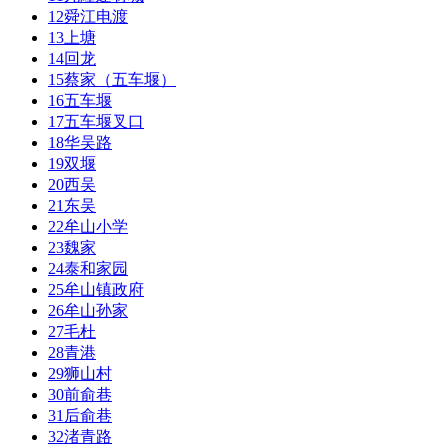
12
舜江电渡
13
上塘
14
回龙
15
蔡家（五车堰）
16
五车堰
17
五车堰叉口
18
华吴路
19
双堰
20
西吴
21
东吴
22
牟山小学
23
魏家
24
泰和家园
25
牟山镇政府
26
牟山孙家
27
毛杜
28
青港
29
狮山村
30
前俞巷
31
后俞巷
32
渚青路