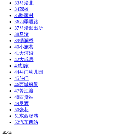
33
马渚北
34
驾校
35
骆家村
36
四季堰路
37
马渚派出所
38
马渚
39
锁澜桥
40
小施巷
41
大河沿
42
大成房
43
胡家
44
斗门幼儿园
45
斗门
46
西城枫景
47
菁江渡
48
西货站
49
罗渡
50
张巷
51
东西杨巷
52
汽车西站
备注