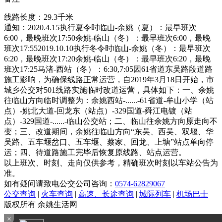
线路长度：29.3千米
通知：2020.4.15执行夏令时临山-余姚（夏）：最早班次
6:00，最晚班次17:50余姚-临山（冬）：最早班次6:00，最晚
班次17:552019.10.10执行冬令时临山-余姚（冬）：最早班次
6:20，最晚班次17:20余姚-临山（冬）：最早班次6:20，最晚
班次17:25马渚-西站（冬）：6:30,7:05因61省道东吴路段道路
施工影响，为确保线路正常运营，自2019年3月18日开始，市
城乡公交对501线路实施临时改道运营，具体如下：一、余姚
往临山方向临时调整为：余姚西站-......-61省道-牟山小学（站
点）-姚北大道-回龙东（站点）-329国道-舜江电镀（站
点）-329国道-......-临山公交站；二、临山往余姚方向原走向不
变；三、改道期间，余姚往临山方向“东吴、西吴、双堰、华
吴路、五车堰岔口、五车堰、蔡家、回龙、上塘”站点单向停
运；四、待道路施工完毕后恢复原线路、站点运营。
以上班次、时刻、走向仅供参考，精确班次时刻以车站公告为
准。
如有疑问请致电公交公司咨询：
0574-62829067
公交查询
|
火车查询
|
高速、长途查询
|
城际列车
|
机场巴士
版权所有 余姚生活网
×