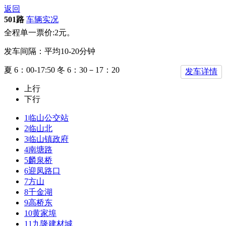
返回
501路
车辆实况
全程单一票价:2元。
发车间隔：平均10-20分钟
夏 6：00-17:50 冬 6：30－17：20
发车详情
上行
下行
1
临山公交站
2
临山北
3
临山镇政府
4
南塘路
5
麟泉桥
6
迎凤路口
7
方山
8
千金湖
9
高桥东
10
黄家埠
11
九隆建材城