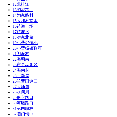
12
北排江
13
陶家路北
14
陶家路村
15
人和村南里
16
镇海市场
17
镇海乡
18
洪家北路
19
小曹娥镇小
20
小曹娥镇政府
21
朗海村
22
海塘南
23
市食品园区
24
海南村
25
上新屋
26
兰曹国道口
27
大庙周
28
水阁周
29
振兴路口
30
河塍路口
31
第四职校
32
泗门镇中