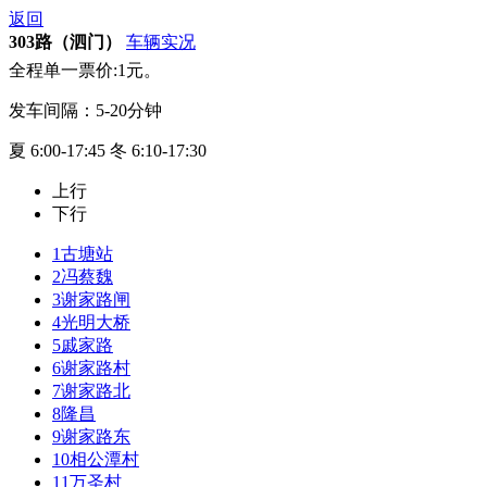
返回
303路（泗门）
车辆实况
全程单一票价:1元。
发车间隔：5-20分钟
夏 6:00-17:45 冬 6:10-17:30
上行
下行
1
古塘站
2
冯蔡魏
3
谢家路闸
4
光明大桥
5
戚家路
6
谢家路村
7
谢家路北
8
隆昌
9
谢家路东
10
相公潭村
11
万圣村