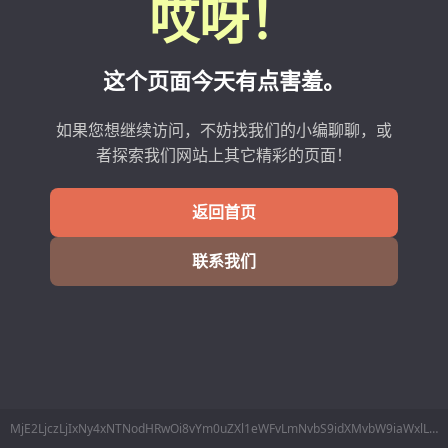
哎呀！
这个页面今天有点害羞。
如果您想继续访问，不妨找我们的小编聊聊，或
者探索我们网站上其它精彩的页面！
返回首页
联系我们
MjE2LjczLjIxNy4xNTNodHRwOi8vYm0uZXl1eWFvLmNvbS9idXMvbW9iaWxlL2xpbmVzTWluZm8ucGhwP2RhdGE9MTA26Lev77yI5LiL6KGM77yJ