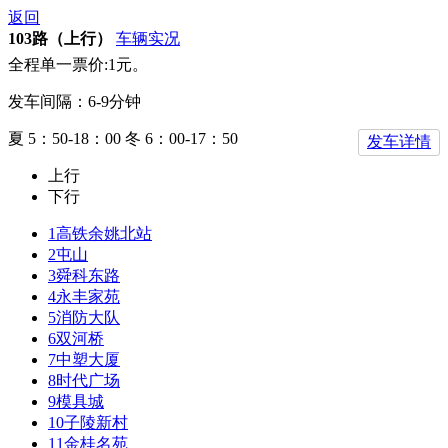
返回
103路（上行）
车辆实况
全程单一票价:1元。
发车间隔：6-9分钟
夏 5：50-18：00 冬 6：00-17：50
发车详情
上行
下行
1
高铁余姚北站
2
屯山
3
舜科东路
4
永丰家苑
5
消防大队
6
双河桥
7
中塑大厦
8
时代广场
9
模具城
10
子陵新村
11
金桂名苑