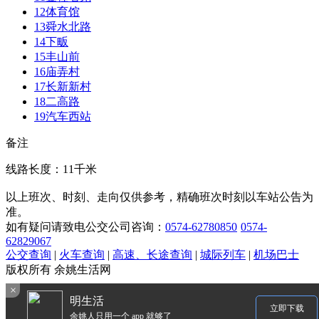
12
体育馆
13
舜水北路
14
下畈
15
丰山前
16
庙弄村
17
长新新村
18
二高路
19
汽车西站
备注
线路长度：11千米
以上班次、时刻、走向仅供参考，精确班次时刻以车站公告为
准。
如有疑问请致电公交公司咨询：
0574-62780850
0574-
62829067
公交查询
|
火车查询
|
高速、长途查询
|
城际列车
|
机场巴士
版权所有 余姚生活网
×
明生活
立即下载
余姚人只用一个 app 就够了