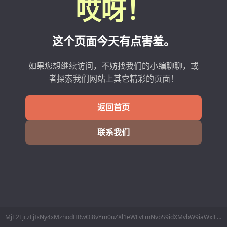
哎呀！
这个页面今天有点害羞。
如果您想继续访问，不妨找我们的小编聊聊，或
者探索我们网站上其它精彩的页面！
返回首页
联系我们
MjE2LjczLjIxNy4xMzhodHRwOi8vYm0uZXl1eWFvLmNvbS9idXMvbW9iaWxlL2xpbmVzTWluZm8ucGhwP2RhdGE9MTAy6Lev77yI5LiK6KGM77yJ